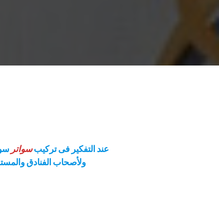
عند التفكير فى تركيب
سواتر
سوا
ولأصحاب الفنادق والمستش