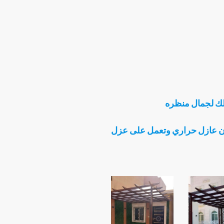
باشكال جديده واسعار مناسبة
0500022402
ك لجمال منظره
سان عازل حراري وتعمل على عزل