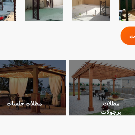
ات
مظلات
مظلات جلسات
برجولات