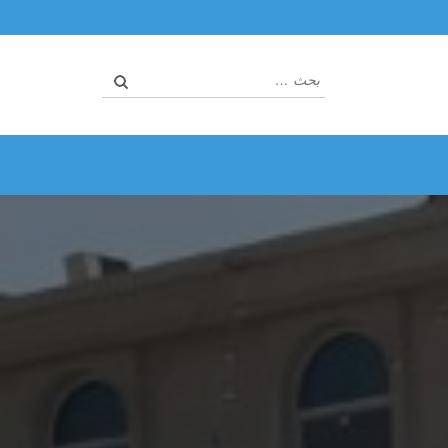
البحث
عن: