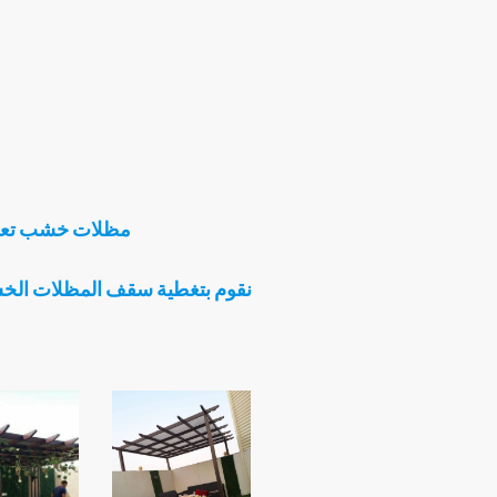
مظلات معلقه – مظلات قبب هرمية
– مظلات x …
مظلات خشب تعطي
نقوم بتغطية سقف المظلات الخشب