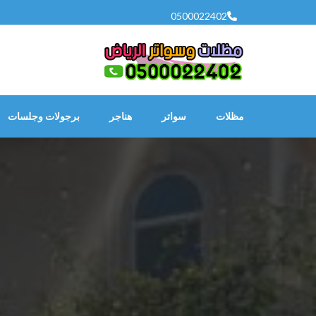
خطى
0500022402
لى
لمحتوى
اضغط
Enter
مظلات
سواتر
هناجر
برجولات وجلسات