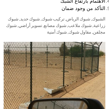
الاهتمام بارتفاع الشبك
التأكد من وجود ضمان
الشبوك, شبوك الرياض, تركيب شبوك, شبوك حديد, شبوك
زراعية, شبوك ملاعب, شبوك مصانع, تسوير أراضي, شبوك
مجلفن, مقاول شبوك, شبوك أمنية