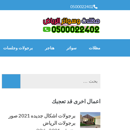
خطى
0500022402
لى
لمحتوى
اضغط
Enter
مظلات
سواتر
هناجر
برجولات وجلسات
البحث
عن:
اعمال اخرى قد تعجبك
برجولات اشكال جديده 2021 صور
برجولات الرياض