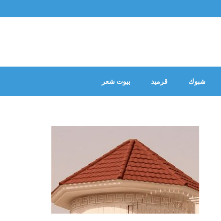
شبوك
قرميد
بيوت شعر