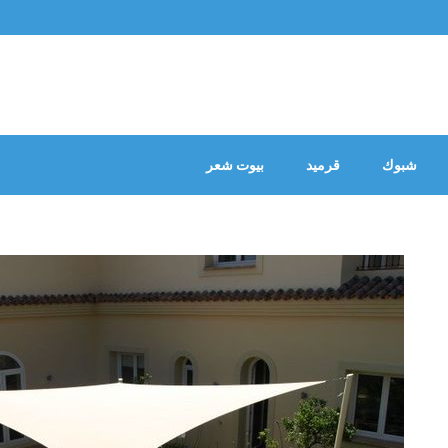
شبوك
قرميد
بيوت شعر