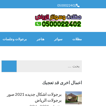
خطى
0500022402
لى
لمحتوى
اضغط
Enter
مظلات
سواتر
هناجر
برجولات وجلسات
البحث
عن:
اعمال اخرى قد تعجبك
برجولات اشكال جديده 2021 صور
برجولات الرياض