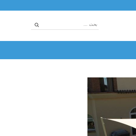
البحث
عن: