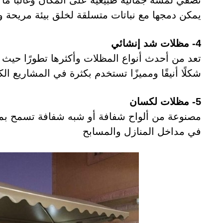
تضفي لمسة جمالية طبيعية على المكان وغالبًا ما
يمكن دمجها مع نباتات متسلقة لخلق بيئة مريحة و
4- مظلات شد إنشائي
تعد من أحدث أنواع المظلات وأكثرها تطورًا حيث
شكلًا أنيقًا ومميزًا تستخدم بكثرة في المشاريع ا
5- مظلات لكسان
مصنوعة من ألواح شفافة أو شبه شفافة تسمح بمرور
في مداخل المنازل والمسابح