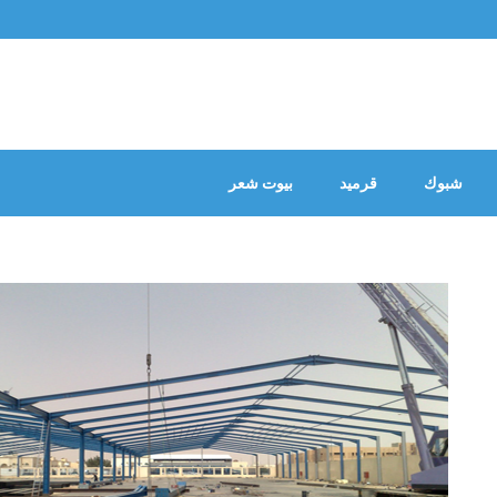
شبوك
قرميد
بيوت شعر