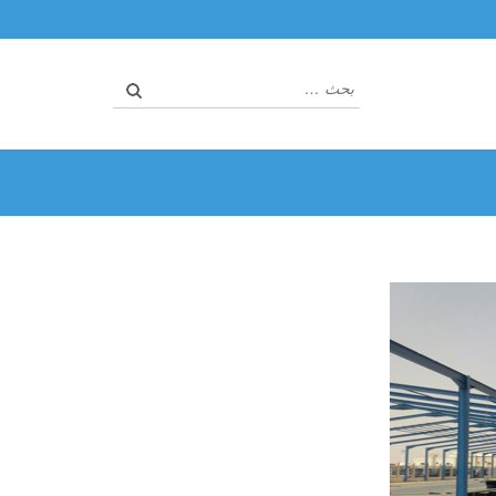
البحث
عن: