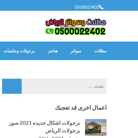
خطى
0500022402
لى
لمحتوى
اضغط
Enter
مظلات
سواتر
هناجر
برجولات وجلسات
البحث
عن:
اعمال اخرى قد تعجبك
برجولات اشكال جديده 2021 صور
برجولات الرياض