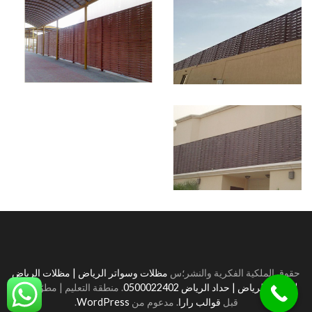
حقوق الملكية الفكرية والنشر؛س
مظلات وسواتر الرياض | مظلات الرياض
| سواتر الرياض | حداد الرياض 0500022402
.
منطقة التعليم | مطوّرة من
قبل
قوالب رارا
. مدعوم من
WordPress
.