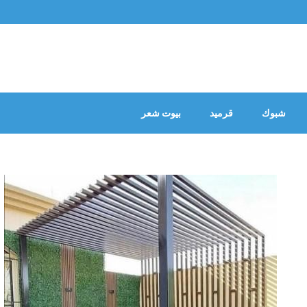
شبوك
قرميد
بيوت شعر