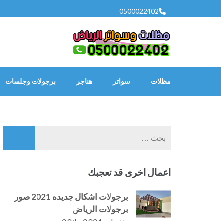
خطى
0500022402
لى
لمحتوى
اضغط
Enter
مظلات
سواتر
هناجر
برجولات وجلسات
البحث
عن:
اعمال اخرى قد تعجبك
برجولات اشكال جديده 2021 صور
برجولات الرياض