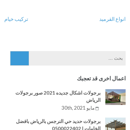
تصفّح
انواع القرميد
تركيب خيام
المقالات
البحث
عن:
اعمال اخرى قد تعجبك
برجولات اشكال جديده 2021 صور برجولات
الرياض
مايو 30th, 2021
برجولات حديد حي النرجس بالرياض بافضل
الخامات | 0500022402