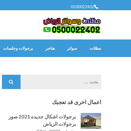
خطى
0500022402
لى
لمحتوى
اضغط
Enter
مظلات
سواتر
هناجر
برجولات وجلسات
البحث
عن:
اعمال اخرى قد تعجبك
برجولات اشكال جديده 2021 صور
برجولات الرياض