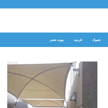
شبوك
قرميد
بيوت شعر