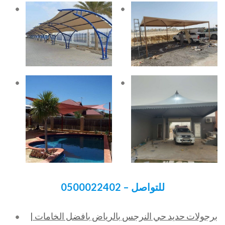
للتواصل – 0500022402
برجولات حديد حي النرجس بالرياض بافضل الخامات |