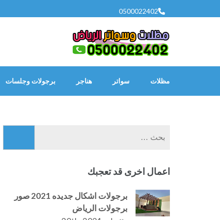
خطى
0500022402
لى
لمحتوى
اضغط
Enter
مظلات
سواتر
هناجر
برجولات وجلسات
البحث
عن:
اعمال اخرى قد تعجبك
برجولات اشكال جديده 2021 صور
برجولات الرياض