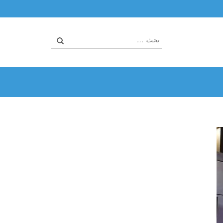
البحث
عن: