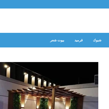
شبوك
قرميد
بيوت شعر