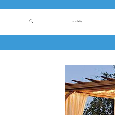
البحث
عن: