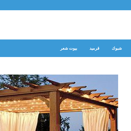
شبوك
قرميد
بيوت شعر