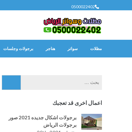
خطى
0500022402
لى
لمحتوى
اضغط
Enter
مظلات
سواتر
هناجر
برجولات وجلسات
البحث
عن:
اعمال اخرى قد تعجبك
برجولات اشكال جديده 2021 صور
برجولات الرياض