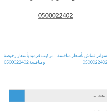
0500022402
تصفّح
سواتر قماش بأسعار منافسة
تركيب قرميد بأسعار رخيصة
0500022402
ومنافسة 0500022402
المقالات
البحث
عن: