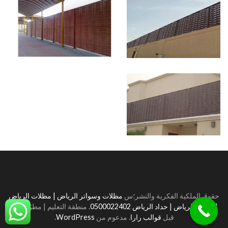
حقوق الملكية الفكرية والنشر؛س
مظلات وسواتر الرياض | مظلات الرياض
| سواتر الرياض | حداد الرياض 0500022402
.
منطقة التعليم | مطوّرة من
قبل
قوالب رارا
. مدعوم من
WordPress
.