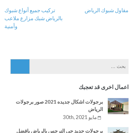
تصفّح
مقاول شبوك الرياض
تركيب جميع أنواع شبوك
بالرياض شبك مزارع ملاعب
المقالات
وأمنية
البحث
عن:
اعمال اخرى قد تعجبك
برجولات اشكال جديده 2021 صور برجولات
الرياض
مايو 30th, 2021
برجولات حديد حي النرجس بالرياض بافضل