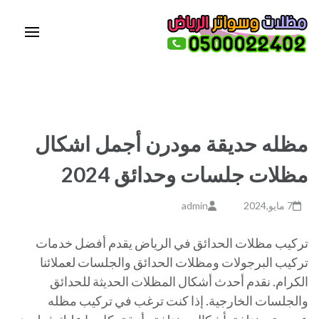
خطى
لى
لمحتوى
مظلات وسواتر الرياض | مظلات
مظلات وسواتر الرياض – تركيب مظلات بالرياض – تركيب سواتر – هناجر – شبوك
اضغط
– قرميد – مظلات سيارات – 0500022402
الرياض | سواتر الرياض | حداد
Enter
الرياض 0500022402
مظله حديقة مودرن أجمل اشكال
مظلات جلسات وحدائق 2024
7 مايو,2024
admin
تركيب مظلات الحدائق في الرياض يقدم أفضل خدمات
تركيب البرجولات ومظلات الحدائق والجلسات لعملائنا
الكرام. نقدم أحدث أشكال المظلات الحديثة للحدائق
والجلسات الخارجية. إذا كنت ترغب في تركيب مظله