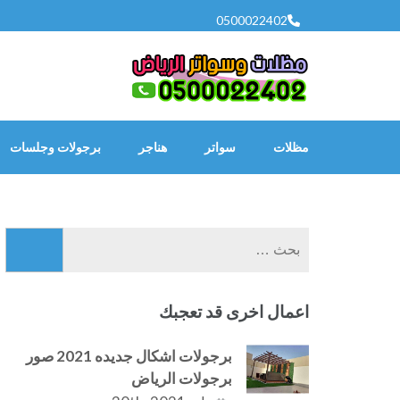
خطى
0500022402
لى
لمحتوى
اضغط
Enter
مظلات
سواتر
هناجر
برجولات وجلسات
البحث
عن:
اعمال اخرى قد تعجبك
برجولات اشكال جديده 2021 صور
برجولات الرياض