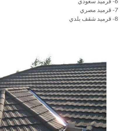
6- قرميد سعودي
7- قرميد مصري
8- قرميد شقف بلدي