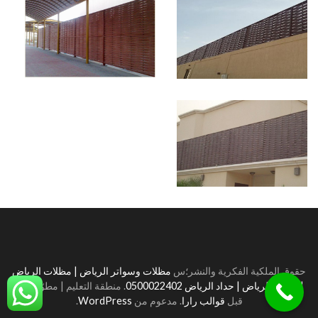
حقوق الملكية الفكرية والنشر؛س
مظلات وسواتر الرياض | مظلات الرياض
| سواتر الرياض | حداد الرياض 0500022402
.
منطقة التعليم | مطوّرة من
قبل
قوالب رارا
. مدعوم من
WordPress
.